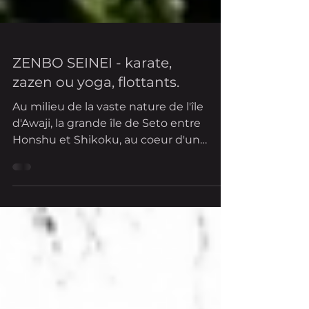
ZENBO SEINEI - karate,
zazen ou yoga, flottants.
Au milieu de la vaste nature de l'île
d'Awaji, la grande île de Seto entre
Honshu et Shikoku, au coeur d'un
paysage majestueux posé sur...