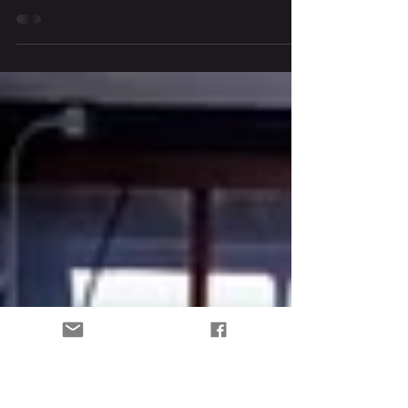
Masson sensei 5ème dan
Nous vous présentons et vous
proposons de participer à l'un des
programmes uchi-deshi de Patrice Le
Masson sensei, dans son sublime...