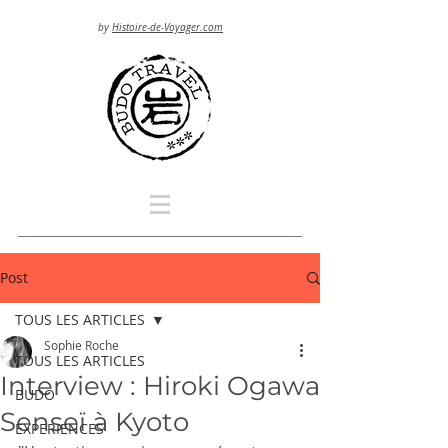
by
Histoire-de-Voyager.com
Post
TOUS LES ARTICLES
Sophie Roche
TOUS LES ARTICLES
Interview : Hiroki Ogawa
BUDO
Senseï à Kyoto
EXPERIENCES