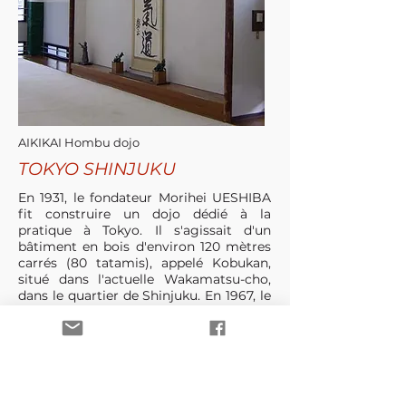
AIKIKAI Hombu dojo
TOKYO SHINJUKU
En 1931, le fondateur Morihei UESHIBA
fit construire un dojo dédié à la
pratique à Tokyo. Il s'agissait d'un
bâtiment en bois d'environ 120 mètres
carrés (80 tatamis), appelé Kobukan,
situé dans l'actuelle Wakamatsu-cho,
dans le quartier de Shinjuku. En 1967, le
bois d'origine de la structure abritant
l'Aïkido Hombu Dojo a été remplacé
par un bâtiment plus moderne en
béton.
En 1973, le bâtiment fût encore