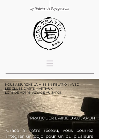
by
Histoire-de-Voyager.com
NOUS ASSURONS LA MISE EN RELATION AVEC
LES CLUBS
D'ARTS MARTIAUX
LORS DE VOTRE VOYAGE AU JAPON
PRATIQUER L'AIKIDO AU JAPON
Gr
âce à notre réseau, vous pourrez
intégrer un dojo pour un ou plusieurs