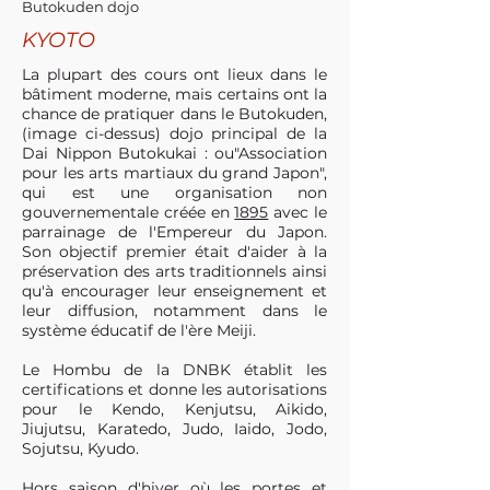
Butokuden dojo
KYOTO
La plupart des cours ont lieux dans le
bâtiment moderne, mais certains ont la
chance de pratiquer dans le Butokuden,
(image ci-dessus) dojo principal de la
Dai Nippon Butokukai : ou"Association
pour les arts martiaux du grand Japon",
qui est une organisation non
gouvernementale créée en
1895
avec le
parrainage de l'Empereur du Japon.
Son objectif premier était d'aider à la
préservation des arts traditionnels ainsi
qu'à encourager leur enseignement et
leur diffusion, notamment dans le
système éducatif de l'ère Meiji.
Le Hombu de la DNBK établit les
certifications et donne les autorisations
pour le Kendo, Kenjutsu, Aikido,
Jiujutsu, Karatedo, Judo, Iaido, Jodo,
Sojutsu, Kyudo.
Hors saison d'hiver où les portes et