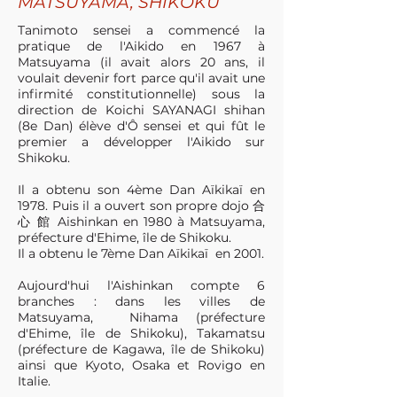
MATSUYAMA, SHIKOKU
Tanimoto sensei a commencé la
pratique de l'Aikido en 1967 à
Matsuyama (il avait alors 20 ans, il
voulait devenir fort parce qu'il avait une
infirmité constitutionnelle) sous la
direction de Koichi SAYANAGI shihan
(8e Dan) élève d'Ô sensei et qui fût le
premier a développer l'Aikido sur
Shikoku.
Il a obtenu son 4ème Dan Aïkikaï en
1978. Puis il a ouvert son propre dojo 合
心 館 Aishinkan en 1980 à Matsuyama,
préfecture d'Ehime, île de Shikoku.
Il a obtenu le 7ème Dan Aï
kikaï
en 2001.
Aujourd'hui l'Aishinkan compte 6
branches : dans les villes de
Matsuyama, Nihama (préfecture
d'Ehime, île de Shikoku), Takamatsu
(préfecture de Kagawa, île de Shikoku)
ainsi que Kyoto, Osaka et Rovigo en
Italie.