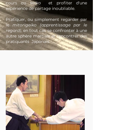
cours ou
keiko
et profiter d'une
expérience de partage inoubliable.
Pratiquer, ou simplement regarder par
le
mitorigeiko (apprentissage par le
regard)
, en tout cas se confronter à une
autre sphère martiale et rencontrer des
pratiquants Japonais.
Notre sélection
Trouver un club au Japon