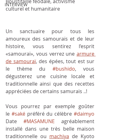
Boustifaille féodale, activisme 
INTERVIEW
culturel et humanitaire
Un sanctuaire pour tous les 
amoureux des samouraïs et de leur 
histoire, vous sentirez l’esprit 
«samouraï», vous verrez une 
armure 
de samouraï
, des épées, tout est sur 
le thème du 
#bushido
, vous 
dégusterez une cuisine locale et 
traditionnelle ainsi que des recettes 
appréciées de certains samuraïs ..!
Vous pourrez par exemple goûter 
le 
#saké
 préféré du célèbre 
#daimyo
Date 
#MASAMUNE
 agréablement 
installé dans une très belle maison 
traditionnelle ou 
machiya
 de Kyoto 