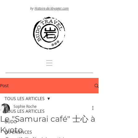
by
Histoire-de-Voyager.com
Post
TOUS LES ARTICLES
Sophie Roche
TOUS LES ARTICLES
Le "Samurai café" 士心 à
BUDO
Kyoto
EXPERIENCES