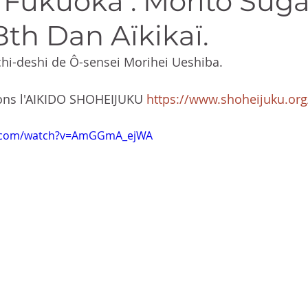
à Fukuoka : Morito Su
8th Dan Aïkikaï.
chi-deshi de Ô-sensei Morihei Ueshiba.
ons l'AIKIDO SHOHEIJUKU 
https://www.shoheijuku.org
e.com/watch?v=AmGGmA_ejWA