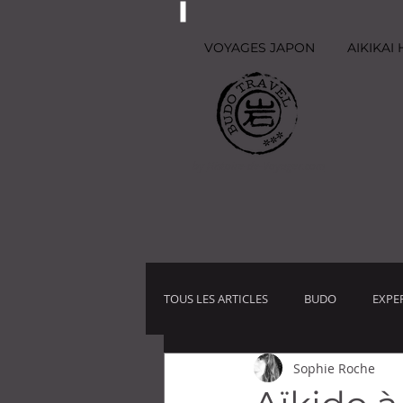
VOYAGES JAPON
AIKIKA
by
Histoire-de-Voyager.com
TOUS LES ARTICLES
BUDO
EXPE
Sophie Roche