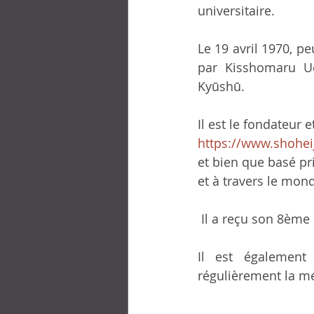
universitaire.
Le 19 avril 1970, p
par Kisshomaru Ues
Kyūshū.  
Il est le fondateur 
https://www.shohei
et bien que basé pr
et à travers le mond
 Il a reçu son 8ème 
Il est égalemen
régulièrement la mé