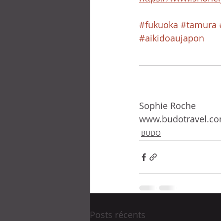
#fukuoka
#tamura
#aikidoaujapon
Sophie Roche
www.budotravel.c
BUDO
Posts récents