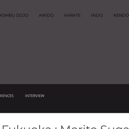
I HOMBU DOJO
AIKIDO
KARATE
IAIDO
KENDO
RIENCES
INTERVIEW