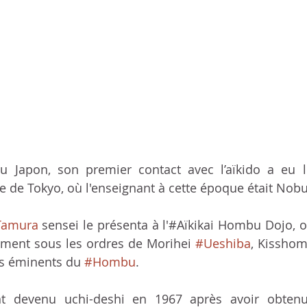
 Japon, son premier contact avec l’aïkido a eu l
que de Tokyo, où l'enseignant à cette époque était Nob
Tamura
 sensei le présenta à l'#Aïkikai Hombu Dojo, 
ûment sous les ordres de Morihei 
#Ueshiba
, Kisshom
rs éminents du 
#Hombu
.  
ment devenu uchi-deshi en 1967 après avoir obten