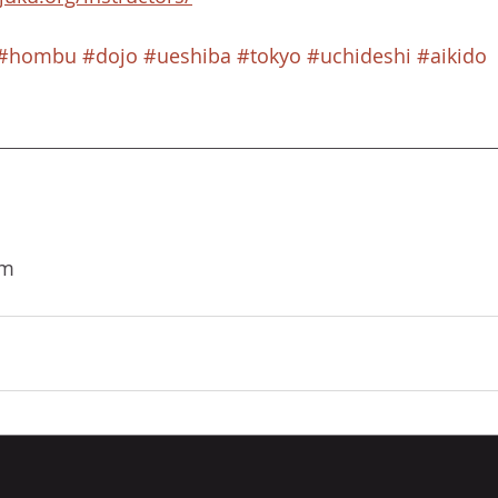
#hombu
#dojo
#ueshiba
#tokyo
#uchideshi
#aikido
om