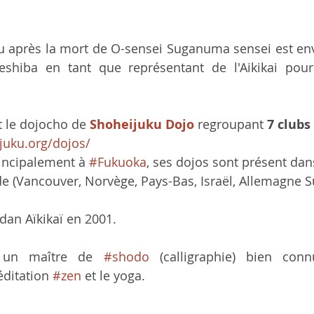
eu après la mort de O-sensei Suganuma sensei est en
hiba en tant que représentant de l'Aikikai pour l
et le dojocho de 
Shoheijuku Dojo
 regroupant 
7 clubs
juku.org/dojos/
incipalement à 
#Fukuoka
, ses dojos sont présent dan
e (Vancouver, Norvège, Pays-Bas, Israël, Allemagne Sui
dan Aïkikaï en 2001.
t un maître de 
#shodo
 (calligraphie) bien conn
ditation 
#zen
 et le yoga.