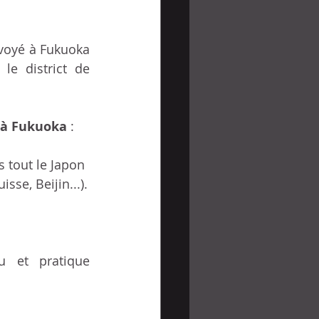
voyé à Fukuoka 
e district de 
 à Fukuoka
 :
s tout le Japon 
sse, Beijin...).
u et pratique 