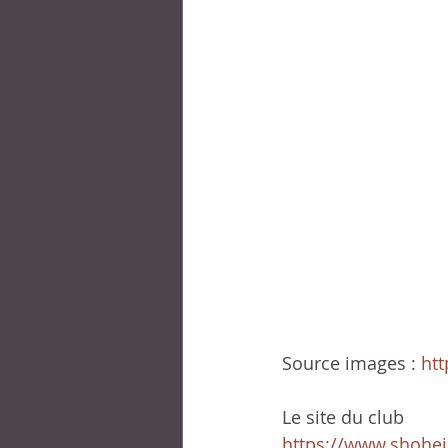
Source images : 
htt
Le site du club
https://www.shoheij