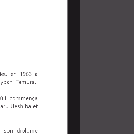
ieu en 1963 à 
uyoshi Tamura. 
où il commença 
aru Ueshiba et 
u son diplôme 