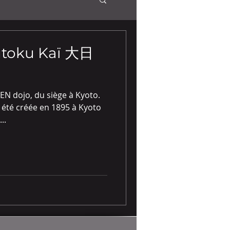
utoku Kaï 大日
N dojo, du siège à Kyoto.
 été créée en 1895 à Kyoto
..