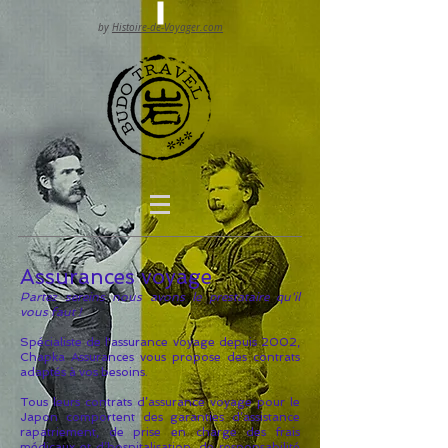
by
Histoire-de-Voyager.com
Assurances voyage
Partez sereins nous avons le prestataire qu'il
vous faut !
Spécialiste de l'assurance voyage depuis 2002,
Chapka Assurances vous propose des contrats
adaptés à vos besoins.
Tous leurs contrats d’assurance voyage pour le
Japon comportent des garanties d’assistance
rapatriement, de prise en charge des frais
médicaux et d’hospitalisation, de responsabilité