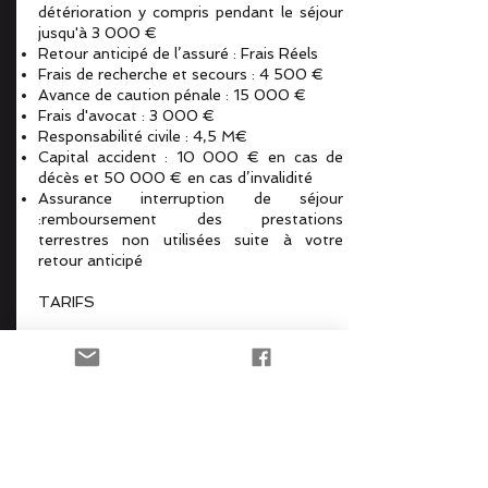
détérioration y compris pendant le séjour
jusqu'à 3 000 €
Retour anticipé de l’assuré : Frais Réels
Frais de recherche et secours : 4 500 €
Avance de caution pénale : 15 000 €
Frais d'avocat : 3 000 €
Responsabilité civile : 4,5 M€
Capital accident : 10 000 € en cas de
décès et 50 000 € en cas d’invalidité
Assurance interruption de séjour
:remboursement des prestations
terrestres non utilisées suite à votre
retour anticipé
TARIFS
TTC / personne : (durée du séjour)
De 1 à 8 jours 30 €
De 9 à 16 jours 60 €
De 17 à 24 jours 79 €
À partir de :
En savoir plus
30€